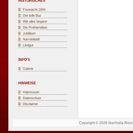
HISTORISCHES
Fastnacht 1934
Der tolle Buz
Wie alles begann
Die Proklamation
Jubiläum
Narrebläddl
Liedgut
INFO'S
Galerie
HINWEISE
Impressum
Datenschutz
Disclaimer
Copyright © 2026 Narrhalla Renche