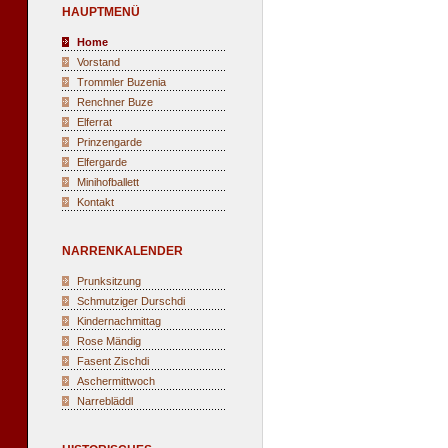
HAUPTMENÜ
Home
Vorstand
Trommler Buzenia
Renchner Buze
Elferrat
Prinzengarde
Elfergarde
Minihofballett
Kontakt
NARRENKALENDER
Prunksitzung
Schmutziger Durschdi
Kindernachmittag
Rose Mändig
Fasent Zischdi
Aschermittwoch
Narrebläddl