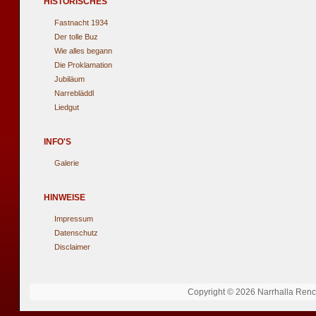
HISTORISCHES
Fastnacht 1934
Der tolle Buz
Wie alles begann
Die Proklamation
Jubiläum
Narrebläddl
Liedgut
INFO'S
Galerie
HINWEISE
Impressum
Datenschutz
Disclaimer
Copyright © 2026 Narrhalla Renche