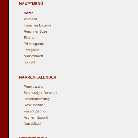
HAUPTMENÜ
Home
Vorstand
Trommler Buzenia
Renchner Buze
Elferrat
Prinzengarde
Elfergarde
Minihofballett
Kontakt
NARRENKALENDER
Prunksitzung
Schmutziger Durschdi
Kindernachmittag
Rose Mändig
Fasent Zischdi
Aschermittwoch
Narrebläddl