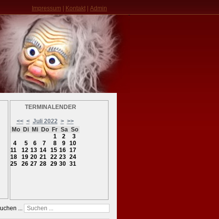
Impressum
|
Kontakt
|
Admin
TERMINALENDER
<<
<
Juli 2022
>
>>
Mo
Di
Mi
Do
Fr
Sa
So
1
2
3
4
5
6
7
8
9
10
11
12
13
14
15
16
17
18
19
20
21
22
23
24
25
26
27
28
29
30
31
uchen ...