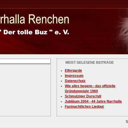
MEIST GELESENE BEITRÄGE
Elfergarde
Impressum
Datenschutz
Wie alles begann - das offizielle
Gründungsjahr 1960
Schmutziger Durschdi
Jubiläum 2004 - 44 Jahre Narrhalla
Fastnachtliches Liedgut
S