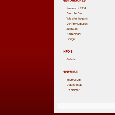
HISTORISCHES
Fastnacht 1934
Der tolle Buz
Wie alles begann
Die Proklamation
Jubiläum
Narrebläddl
Liedgut
INFO'S
Galerie
HINWEISE
Impressum
Datenschutz
Disclaimer