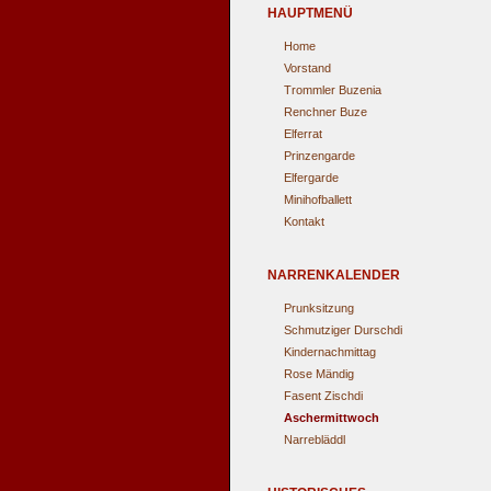
HAUPTMENÜ
Home
Vorstand
Trommler Buzenia
Renchner Buze
Elferrat
Prinzengarde
Elfergarde
Minihofballett
Kontakt
NARRENKALENDER
Prunksitzung
Schmutziger Durschdi
Kindernachmittag
Rose Mändig
Fasent Zischdi
Aschermittwoch
Narrebläddl