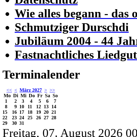
Wie alles begann - das 
Schmutziger Durschdi
Jubiläum 2004 - 44 Jah
Fastnachtliches Liedgut
Terminalender
<<
<
März 2027
>
>>
Mo
Di
Mi
Do
Fr
Sa
So
1
2
3
4
5
6
7
8
9
10
11
12
13
14
15
16
17
18
19
20
21
22
23
24
25
26
27
28
29
30
31
Freitag, 07. August 2026 0